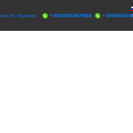
+380980467988
+38066605