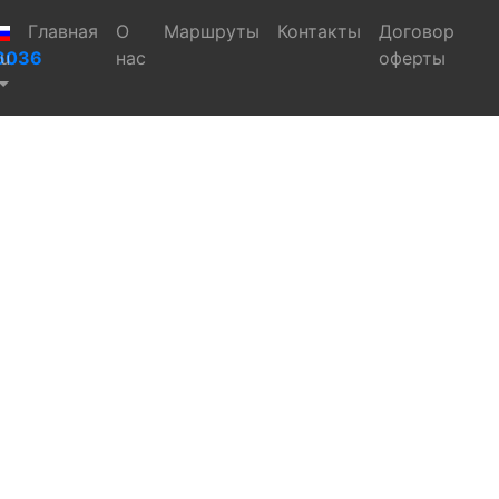
Главная
(current)
О
Маршруты
Контакты
Договор
6036
ru
нас
оферты