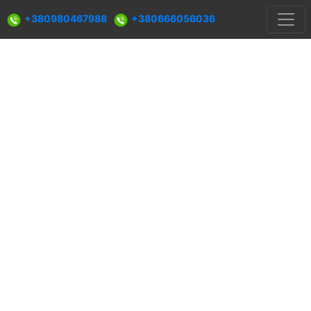
+380980467988
+380666056036