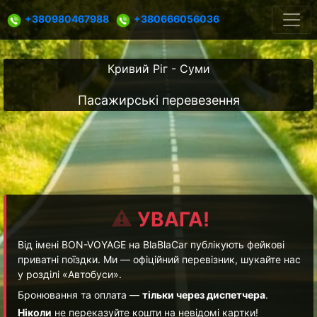
+380980467988
+380666056036
Кривий Ріг - Суми
Пасажирські перевезення
⚠️
УВАГА!
Від імені BON-VOYAGE на BlaBlaCar публікують фейкові
приватні поїздки. Ми — офіційний перевізник, шукайте нас
у розділі «Автобуси».
Бронювання та оплата —
тільки через диспетчера
.
Ніколи
не переказуйте кошти на невідомі картки!