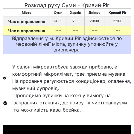
Розклад руху Суми - Кривий Ріг
Місто
Суми
Харків
Дніпро
Кривий Ріг
Час відправлення
14:30
17:30
20:00
22:00
Час відправлення
----
----
----
---
Відправлення у м. Кривий Ріг здійснюється по
червоній ліннії міста, зупинку уточнюйте у
диспечера
У салоні мікроавтобуса завжди прибрано, є
комфортний мікроклімат, грає приємна музика.
На прохання регулюється кондиціонер, опалення,
музичний супровід.
Проводимо зупинки на кожну вимогу на
заправних станціях, де присутні чисті санвузли
та можливість кава-брейка.