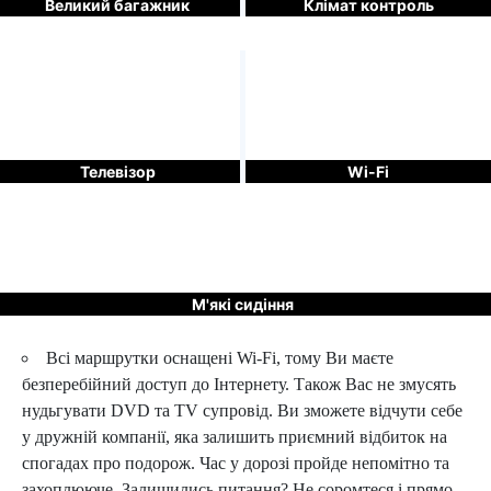
Великий багажник
Клімат контроль
Телевізор
Wi-Fi
М'які сидіння
Всі маршрутки оснащені Wi-Fi, тому Ви маєте
безперебійний доступ до Інтернету. Також Вас не змусять
нудьгувати DVD та TV супровід. Ви зможете відчути себе
у дружній компанії, яка залишить приємний відбиток на
спогадах про подорож. Час у дорозі пройде непомітно та
захоплююче. Залишились питання? Не соромтеся і прямо